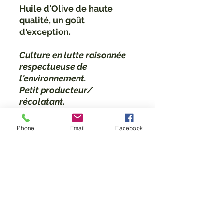
Huile d'Olive de haute
qualité, un goût
d'exception.
Culture en lutte raisonnée
respectueuse de
l'environnement.
Petit producteur/
récolatant.
A vous de choissir votre
Phone
Email
Facebook
variété préféré !
DÉTAILS D'ARTICLE
Détails d'article. Saisissez ici les
POLITIQUE D'ÉCHANGE ET
caractéristiques de l'article : taille,
DE REMBOURSEMENT
matière et autres détails utiles. Cet