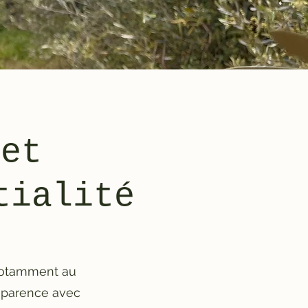
 et
tialité
 notamment au
nsparence avec