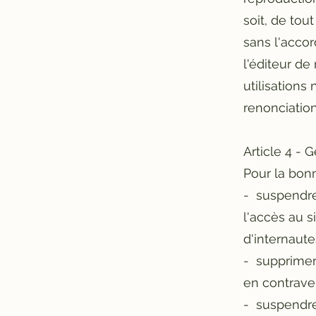
soit, de tou
sans l'accord
l'éditeur d
utilisations
renonciation
Article 4 - 
Pour la bonn
- suspendre,
l'accès au s
d'internaute
- supprimer
en contraven
- suspendre 