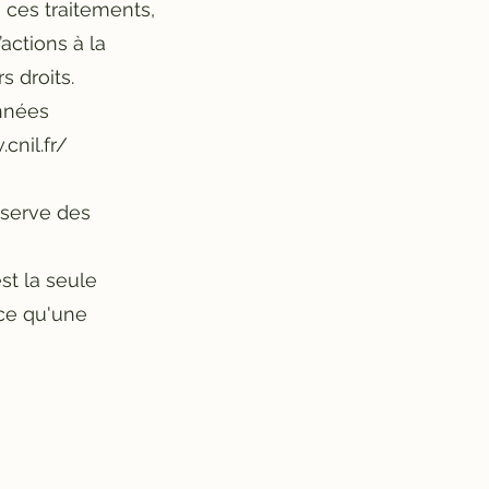
 ces traitements,
actions à la
rs droits.
onnées
cnil.fr/
éserve des
st la seule
 ce qu'une