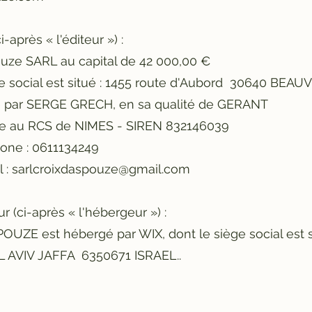
ci-après « l'éditeur ») :
ouze SARL au capital de 42 000,00 €
ge social est situé : 1455 route d'Aubord 30640 BEAU
e par SERGE GRECH, en sa qualité de GERANT
ée au RCS de NIMES - SIREN 832146039
hone : 0611134249
 :
sarlcroixdaspouze@gmail.com
r (ci-après « l'hébergeur ») :
OUZE est hébergé par WIX, dont le siège social est 
L AVIV JAFFA 6350671 ISRAEL..