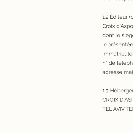
1.2 Éditeur (
Croix d'Asp
dont le siè
représenté
immatricul
n° de télép
adresse mail
1.3 Hébergeu
CROIX D'ASP
TEL AVIV TE