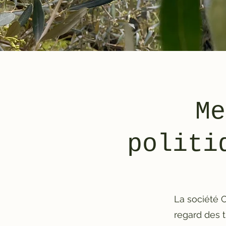
Me
politi
La société 
regard des 