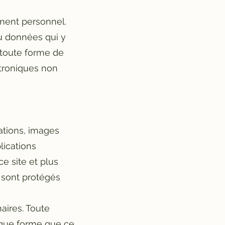
ement personnel.
ou données qui y
r toute forme de
ctroniques non
ations, images
lications
ce site et plus
e sont protégés
naires. Toute
elque forme que ce