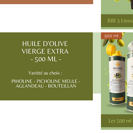
Huile
d'Olive
500 ml
Vierge
Extra
-
BIB
3
Litres
Huile