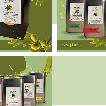
Huile
d'Olive
Aperçu rapide
Aperçu rapid
Vierge
Extra
-
3
Litres