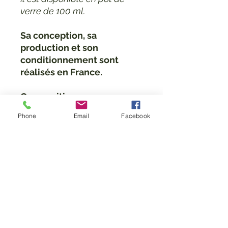
verre de 100 ml.
Sa conception, sa
production et son
conditionnement sont
réalisés en France.
Composition :
Beurre de karité, huile de
Phone
Email
Facebook
graines de tournesol, huile
de graines de macadamia,
parfum, huile d’olive*, extrait
de fleur d’arnica, extrait de
fleur de calendula,
tocophérol (vitamine E –
antioxydant naturel), Hexyl
cinnamal*, Linalool*, Alpha-
isomethyl ionone*,